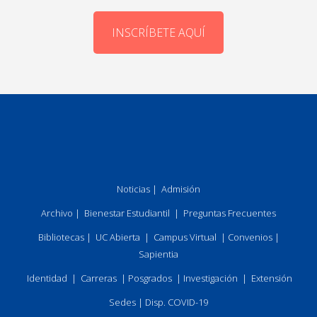
INSCRÍBETE AQUÍ
Noticias
|
Admisión
Archivo
|
Bienestar Estudiantil
|
Preguntas Frecuentes
Bibliotecas
|
UC Abierta
|
Campus Virtual
|
Convenios
|
Sapientia
Identidad
|
Carreras
|
Posgrados
|
Investigación
|
Extensión
Sedes
|
Disp. COVID-19